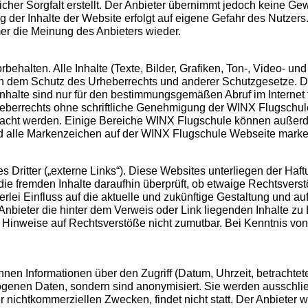
her Sorgfalt erstellt. Der Anbieter übernimmt jedoch keine Gewä
zung der Inhalte der Website erfolgt auf eigene Gefahr des Nutz
er die Meinung des Anbieters wieder.
ehalten. Alle Inhalte (Texte, Bilder, Grafiken, Ton-, Video- u
n dem Schutz des Urheberrechts und anderer Schutzgesetze. D
halte sind nur für den bestimmungsgemäßen Abruf im Internet fr
berrechts ohne schriftliche Genehmigung der WINX Flugschule G
emacht werden. Einige Bereiche WINX Flugschule können außerde
nd alle Markenzeichen auf der WINX Flugschule Webseite marken
Dritter („externe Links“). Diese Websites unterliegen der Haftu
die fremden Inhalte daraufhin überprüft, ob etwaige Rechtsver
erlei Einfluss auf die aktuelle und zukünftige Gestaltung und au
 Anbieter die hinter dem Verweis oder Link liegenden Inhalte zu
te Hinweise auf Rechtsverstöße nicht zumutbar. Bei Kenntnis v
en Informationen über den Zugriff (Datum, Uhrzeit, betrachtet
enen Daten, sondern sind anonymisiert. Sie werden ausschließ
 nichtkommerziellen Zwecken, findet nicht statt. Der Anbieter we